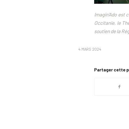
Imagin’Ado est 
Occitanie, le Thé
soutien de la Rég
4 MARS 2024
Partager cette p