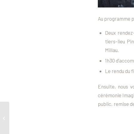
Au programme po
Deux rendez-
tiers-lieu Pi
Millau.
1h30 d’accomp
Le rendu du f
Ensuite, nous v
cérémonie Imagin
public, remise d
Des Aveyronnais en
compétition du Festival
Nikon 2024