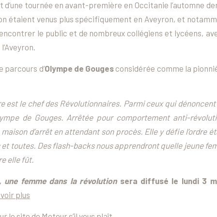
bjet d’une tournée en avant-première en Occitanie l’automne de
on étaient venus plus spécifiquement en Aveyron, et notammen
ncontrer le public et de nombreux collégiens et lycéens, av
l’Aveyron.
e parcours d’
Olympe de Gouges
considérée comme la pionni
e est le chef des Révolutionnaires. Parmi ceux qui dénoncen
mpe de Gouges. Arrêtée pour comportement anti-révolutio
maison d’arrêt en attendant son procès. Elle y défie l’ordre ét
s et toutes. Des flash-backs nous apprendront quelle jeune f
e elle fût.
 une femme dans la révolution
sera diffusé le lundi 3 m
voir plus
r le site de Moteur s’il vous plaît