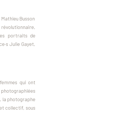
t Mathieu Busson
 révolutionnaire
,
des portraits de
ce·s Julie Gayet,
 femmes qui ont
té photographiées
e, la photographe
t collectif, sous