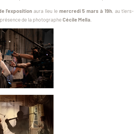
e l’exposition
aura lieu le
mercredi 5 mars à 19h
, au tiers
n présence de la photographe
Cécile Mella
.