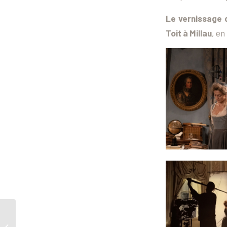
Le vernissage d
Toit à Millau
, e
Participez à Imagin’Ado