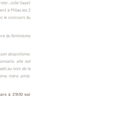
rnier. Julie Gayet
t à Millau les 2
ec le concours du
ère du féminisme
t son despotisme,
nnaire, elle est
abli au nom de la
emme, mère, amie,
ars à 21h10 sur