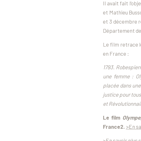
Il avait fait l’o
et Mathieu Buss
et 3 décembre re
Département de 
Le film retrace l
en France :
1793. Robespierr
une femme : Oly
placée dans une 
justice pour tou
et Révolutionnair
Le film
Olympe,
France2.
>En sa
>En savoir plus su