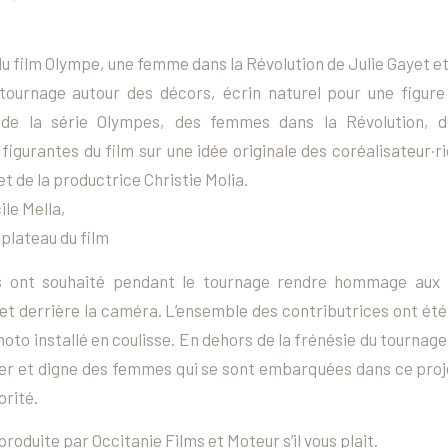
du film
Olympe, une femme dans la Révolution
de Julie Gayet e
tournage autour des
décors, écrin naturel pour une figure
de la série
Olympes, des femmes dans la Révolution
, 
igurantes du film sur une idée originale des coréalisateur·ri
t de la productrice Christie Molia.
ile Mella,
plateau du film
rs ont souhaité pendant le tournage rendre hommage aux
 et derrière la caméra. L’ensemble des contributrices ont é
hoto installé en coulisse. En dehors de la frénésie du tournag
ier et digne des femmes qui se sont embarquées dans ce proje
orité.
produite par Occitanie Films et Moteur s’il vous plait.