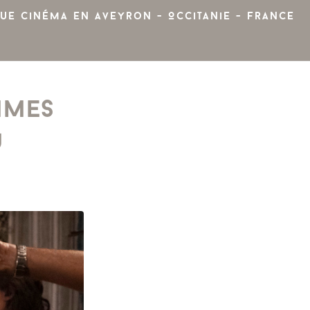
ue cinéma en Aveyron - Occitanie - France
MMES
U