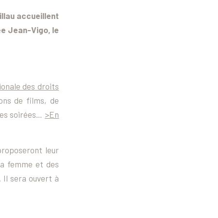
illau accueillent
ée Jean-Vigo, le
onale des droits
ons de films, de
des soirées…
>En
proposeront leur
 la femme et des
. Il sera ouvert à