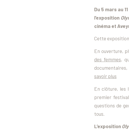
Du 5 mars au 11 
l’exposition
Oly
cinéma et Avey
Cette exposition
En ouverture, pl
des femmes
, q
documentaires, 
savoir plus
En clôture, les
premier festiva
questions de genr
tous.
L’exposition
Oly