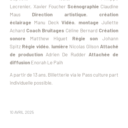
Lecrenier,
Xavier
Foucher
Scénographie
Claudine
Maus
Direction artistique
,
création
éclairage
Manu Deck
Vidéo
,
montage
Juliette
Achard
Coach Bruitages
Céline Bernard
Création
sonore
Matthew Higuet
Régie son
Johann
Spitz
Régie vidéo
,
lumière
Nicolas Gilson
Attaché
de production
Adrien De Rudder
Attachée d
e
diff
usio
n
En
orah
Le
Paih
A partir de 13 ans. Billetterie via le Pass culture part
individuelle possible.
10 AVRIL 2025