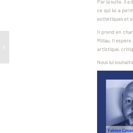
Par la suite, il
ce qui lui a per
esthétiques et s
Il prend en cha
Millau. Il espèr
Annonce Casting :
Figuration pour le long
artistique, criti
métrage « Les Crocs »
Nous lui souhait