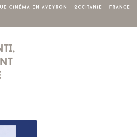
ue cinéma en Aveyron - Occitanie - France
TI,
NT
E