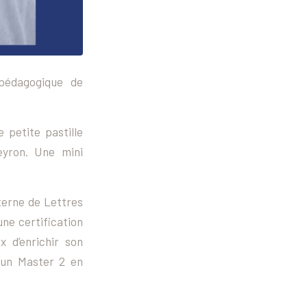
 pédagogique de
 petite pastille
veyron. Une mini
terne de Lettres
ne certification
 d’enrichir son
 un Master 2 en