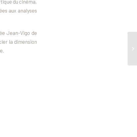
étique du cinéma,
iées aux analyses
cée Jean-Vigo de
cier la dimension
e.