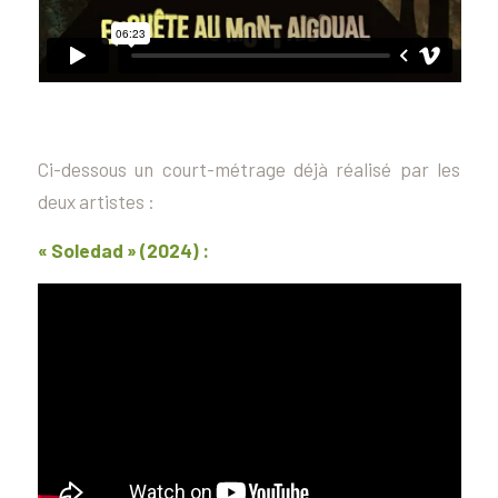
Ci-dessous un court-métrage déjà réalisé par les
deux artistes :
« Soledad » (2024) :