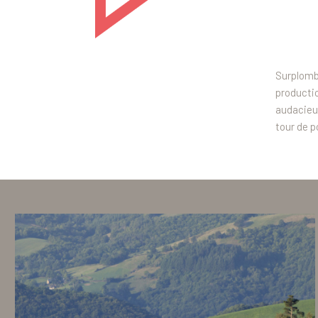
Surplomba
producti
audacieu
tour de po