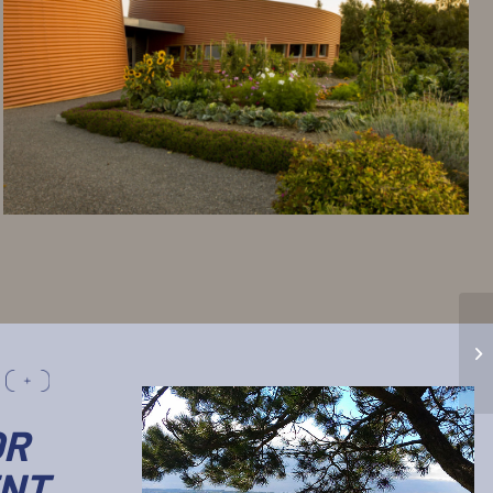
OR
NT