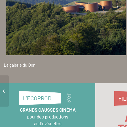
La galerie du Don
Centrale et barrage du
Pinet
L’ÉCOPROD
FI
GRANDS CAUSSES CINÉMA
pour des productions
audiovisuelles