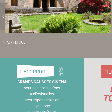
Piédestal de Fontaneille
RPD - MG GCC
L’ÉCOPROD
FI
GRANDS CAUSSES CINÉMA
pour des productions
audiovisuelles
TO
écoresponsables en
symbiose
avec le territoire