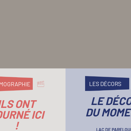
LES DÉCORS
LMOGRAPHIE
LE DÉC
ILS ONT
DU MOME
URNÉ ICI
!
LAC DE PARELOU