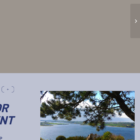
OR
NT
P