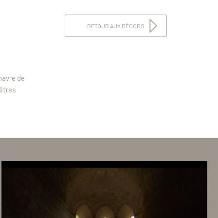
RETOUR AUX DÉCORS
havre de
nêtres