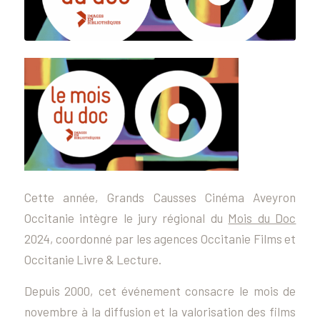
Cette année, Grands Causses Cinéma Aveyron
Occitanie intègre le jury régional du
Mois du Doc
2024, coordonné par les agences Occitanie Films et
Occitanie Livre & Lecture.
Depuis 2000, cet événement consacre le mois de
novembre à la diffusion et la valorisation des films