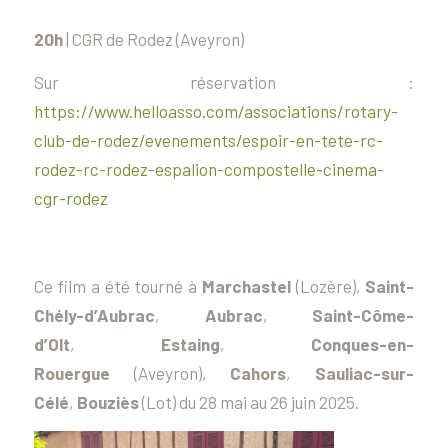
20h
|
CGR de Rodez (Aveyron)
Sur réservation :
https://www.helloasso.com/associations/rotary-
club-de-rodez/evenements/espoir-en-tete-rc-
rodez-rc-rodez-espalion-compostelle-cinema-
cgr-rodez
Ce film a été tourné à
Marchastel
(Lozère),
Saint-
Chély-d’Aubrac
,
Aubrac
,
Saint-Côme-
d’Olt
,
Estaing
,
Conques-en-
Rouergue
(Aveyron),
Cahors
,
Sauliac-sur-
Célé
,
Bouziès
(Lot) du 28 mai au 26 juin 2025.