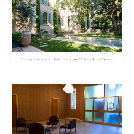
Couvent de la Salette à Millau © Aveyron Cinéma (Manuel Garcia)