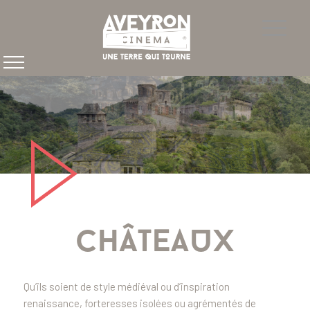
CHÂTEAUX
Qu’ils soient de style médiéval ou d’inspiration
renaissance, forteresses isolées ou agrémentés de