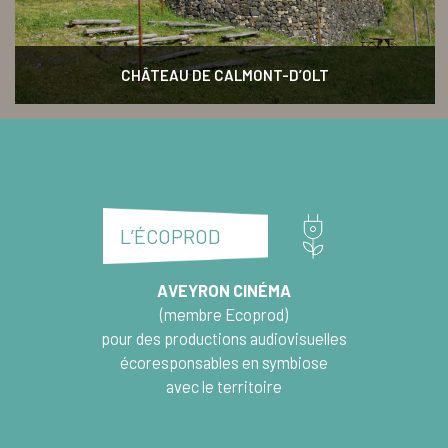
CHÂTEAU DE CALMONT-D’OLT
L’ÉCOPROD
AVEYRON CINÉMA
(membre
Ecoprod
)
pour des productions audiovisuelles
écoresponsables en symbiose
avec le territoire