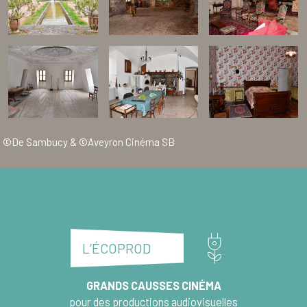
©De Sambucy & ©Aveyron Cinéma SB
L’ÉCOPROD
GRANDS CAUSSES CINÉMA
pour des productions audiovisuelles