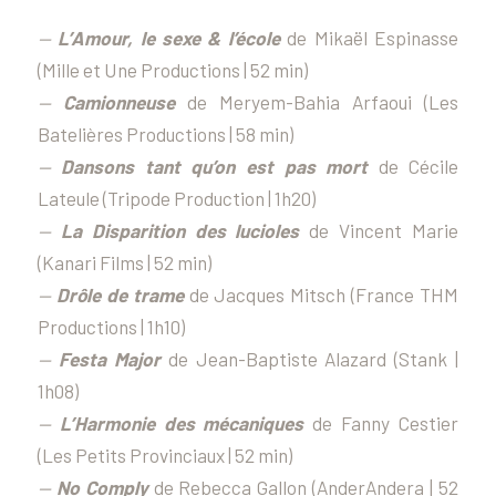
—
L’Amour, le sexe & l’école
de Mikaël Espinasse
(Mille et Une Productions | 52 min)
—
Camionneuse
de Meryem-Bahia Arfaoui (Les
Batelières Productions | 58 min)
—
Dansons tant qu’on est pas mort
de Cécile
Lateule (Tripode Production | 1h20)
—
La Disparition des lucioles
de Vincent Marie
(Kanari Films | 52 min)
—
Drôle de trame
de Jacques Mitsch (France THM
Productions | 1h10)
—
Festa Major
de Jean-Baptiste Alazard (Stank |
1h08)
—
L’Harmonie des mécaniques
de Fanny Cestier
(Les Petits Provinciaux | 52 min)
—
No Comply
de Rebecca Gallon (AnderAndera | 52