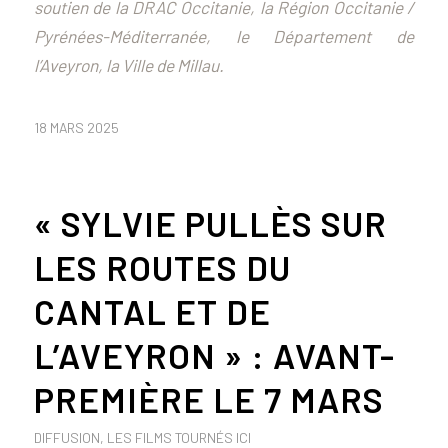
soutien de la DRAC Occitanie, la Région Occitanie /
Pyrénées-Méditerranée, le Département de
l’Aveyron, la Ville de Millau.
18 MARS 2025
« SYLVIE PULLÈS SUR
LES ROUTES DU
CANTAL ET DE
L’AVEYRON » : AVANT-
PREMIÈRE LE 7 MARS
DIFFUSION
,
LES FILMS TOURNÉS ICI