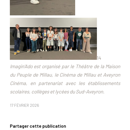
14
Imagin’Ado est organisé par le
Théâtre de la Maison
du Peuple de Millau, le Cinéma de Millau et Aveyron
Cinéma
, en partenariat avec les établissements
scolaires, collèges et lycées du Sud-Aveyron.
17 FÉVRIER 2026
Partager cette publication