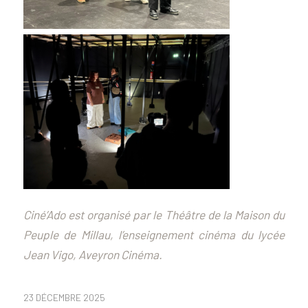
Ciné’Ado est organisé par le Théâtre de la Maison du
Peuple de Millau, l’enseignement cinéma du lycée
Jean Vigo, Aveyron Cinéma.
23 DÉCEMBRE 2025