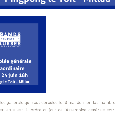
ée générale qui s’est déroulée le 16 mai dernier,
les membre
er les sujets à l’ordre du jour de l’Assemblée générale extr