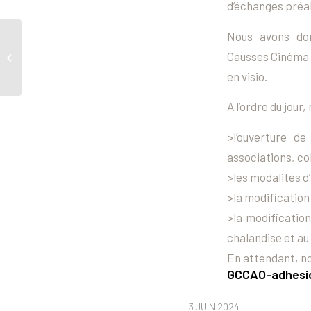
d’échanges préa
Nous avons don
Palmarès et retour en
Causses Cinéma Av
photos de la 9e
cérémonie Imagin’Ado
en visio.
A l’ordre du jour
>l’ouverture d
associations, co
>les modalités d
>la modification
>la modification
chalandise et au 
En attendant, no
GCCAO-adhesio
3 JUIN 2024