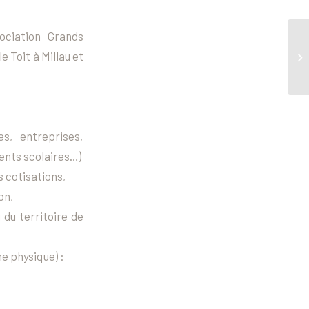
ociation Grands
e Toit à Millau et
s, entreprises,
ments scolaires…)
 cotisations,
on,
 du territoire de
e physique) :