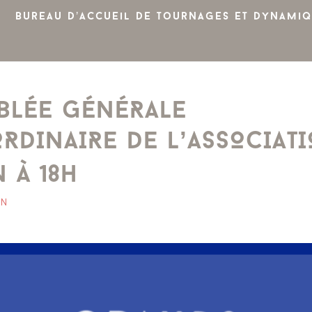
Bureau d’accueil de tournages et dynamiq
BLÉE GÉNÉRALE
RDINAIRE DE L’ASSOCIATI
N À 18H
ON