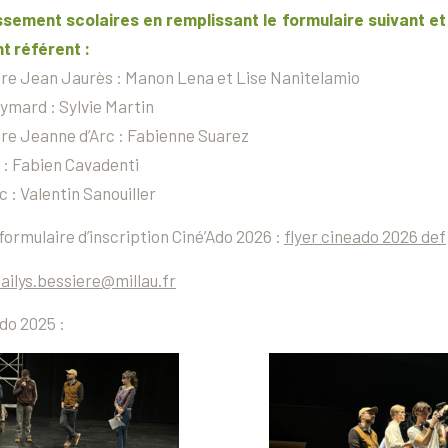
ssement scolaires en remplissant le formulaire suivant et
t référent :
re Jean Jaurès : Manon Lena et Lise Nanitelamio
ymard : Sylvie Martin
re Jeanne d’Arc : Fabienne Suarez
 : Fabien Cavadenti
 : Valentin Sanouiller
formulaire d’inscription Ciné’Ado 2026 :
flyer cineado 2026 def
ailys.bessiere@millau.fr
do 2025 :