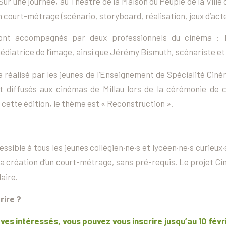
ur une journée, au Théâtre de la Maison du Peuple de la Ville 
 court-métrage (scénario, storyboard, réalisation, jeux d’acte
ont accompagnés par deux professionnels du cinéma : P
médiatrice de l’image, ainsi que Jérémy Bismuth, scénariste et 
réalisé par les jeunes de l’Enseignement de Spécialité Ciné
 diffusés aux cinémas de Millau lors de la cérémonie de c
 cette édition, le thème est « Reconstruction ».
ssible à tous les jeunes collégien·ne·s et lycéen·ne·s curieux
 la création d’un court-métrage, sans pré-requis. Le projet Cin
aire.
rire ?
èves intéressés, vous pouvez vous inscrire jusqu’au 10 fév