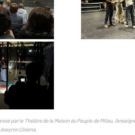
anisé par le Théâtre de la Maison du Peuple de Millau, l’ensei
, Aveyron Cinéma.