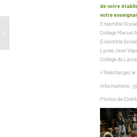
de votre établi
votre enseignan
Ensemble Scolai
Déjà 6 épisodes à
Collège Marcel A
regarder sur la webTV
L’oeil du poisson !
Ensemble Scolai
Lycée Jean Vigo
Collège du Larzac
>Téléchargez le 
Informations :
m
Photos de Ciné’A