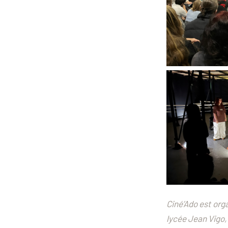
Ciné’Ado est org
lycée Jean Vigo