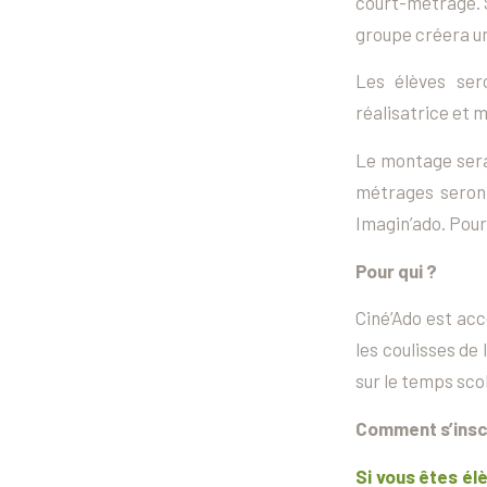
court-métrage. S
groupe créera un
Les élèves ser
réalisatrice et 
Le montage sera 
métrages seront
Imagin’ado. Pour
Pour qui ?
Ciné’Ado est acce
les coulisses de
sur le temps scol
Comment s’insc
Si vous êtes él