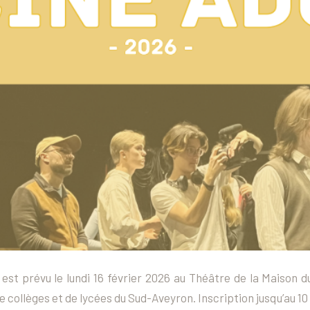
 est prévu le lundi 16 février 2026 au Théâtre de la Maison d
e collèges et de lycées du Sud-Aveyron. Inscription jusqu’au 10