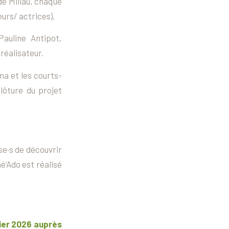
de Millau, chaque
urs/ actrices).
auline Antipot,
réalisateur.
ma et les courts-
lôture du projet
·se·s de découvrir
é’Ado est réalisé
rier 2026 auprès