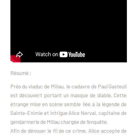
Résumé :
Près du viaduc de Millau, le cadavre de Paul Gasteuil
est découvert portant un masque de diable. Cette
étrange mise en scène semble liée à la légende de
Sainte-Enimie et intrigue Alice Nerval, capitaine de
gendarmerie de Millau chargée de l’enquête.
Afin de dénouer le fil de ce crime, Alice accepte de