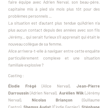
faire équipe avec Adrien Nerval, son beau-père,
capitaine mis à pied six mois plus tôt pour des
problèmes personnels …
La situation est d’autant plus tendue qu’Adrien n’a
plus aucun contact depuis des années avec son fils
Jérémy… qui serait furieux s’il apprenait qui était le
nouveau collègue de sa femme.
Alice arrivera-t-elle à naviguer entre cette enquête
particulièrement complexe et une situation
familiale explosive ?
Casting :
Élodie Frégé
(Alice Nerval),
Jean-Pierre
Darroussin
(Adrien Nerval),
Aurélien Wiik
(Jérémy
Nerval),
Nicolas Briançon
(Guillaume
Castro),
Shemss Audat
(Élodie Garnier),
Stéphane