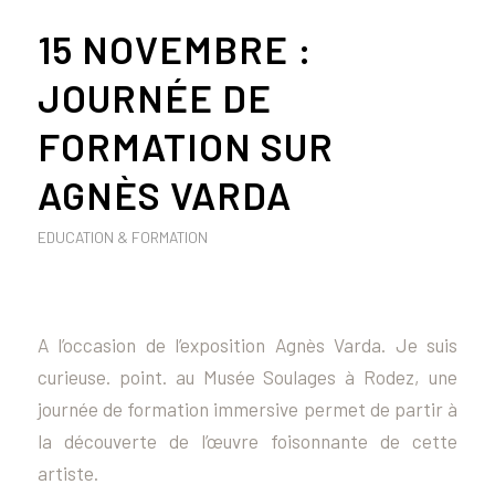
15 NOVEMBRE :
JOURNÉE DE
FORMATION SUR
AGNÈS VARDA
EDUCATION & FORMATION
A l’occasion de l’exposition
Agnès Varda. Je suis
curieuse. point.
au Musée Soulages à Rodez, une
journée de formation immersive permet de partir à
la découverte de l’œuvre foisonnante de cette
artiste.