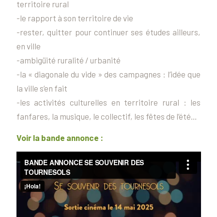
territoire rural
-le rapport à son territoire de vie
-rester, quitter pour continuer ses études ailleurs,
en ville
-ambigüité ruralité / urbanité
-la « diagonale du vide » des campagnes : l’idée que
la ville s’en fait
-les activités culturelles en territoire rural : les
fanfares, la musique, le collectif, les fêtes de l’été…
Voir la bande annonce :