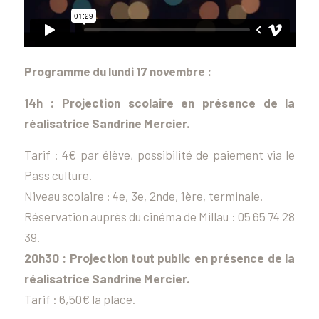
Programme du lundi 17 novembre :
14h : Projection scolaire en présence de la
réalisatrice Sandrine Mercier.
Tarif : 4€ par élève, possibilité de paiement via le
Pass culture.
Niveau scolaire : 4e, 3e, 2nde, 1ère, terminale.
Réservation auprès du cinéma de Millau : 05 65 74 28
39.
20h30 : Projection tout public en présence de la
réalisatrice Sandrine Mercier.
Tarif : 6,50€ la place.