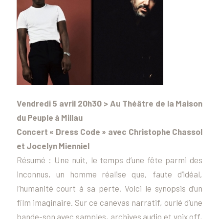
Vendredi 5 avril 20h30 > Au Théâtre de la Maison
du Peuple à Millau
Concert « Dress Code » avec Christophe Chassol
et Jocelyn Mienniel
Résumé : Une nuit, le temps d’une fête parmi des
inconnus, un homme réalise que, faute d’idéal,
l’humanité court à sa perte. Voici le synopsis d’un
film imaginaire. Sur ce canevas narratif, ourlé d’une
bande-son avec samples, archives audio et voix off,