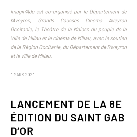
Imagin’Ado est co-organisé par le Département de
l’Aveyron, Grands Causses Cinéma Aveyron
Occitanie, le Théâtre de la Maiosn du peuple de la
Ville de Millau et le cinéma de Millau, avec le soutien
de la Région Occitanie, du Département de l’Aveyron
et le Ville de Millau.
4 MARS 2024
LANCEMENT DE LA 8E
ÉDITION DU SAINT GAB
D’OR