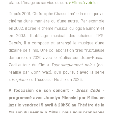
piano. L’image au service du son.
> Films à voir ici
Depuis 2001, Christophe Chassol mêle la musique au
cinéma d’une manière ou d’une autre. Par exemple
en 2002, il crée le thème musical du logo Gaumont et
en 2003, l’habillage musical des chaînes TPS.
Depuis, il a composé et arrangé la musique d’une
dizaine de films. Une collaboration très fructueuse
démarre en 2020 avec le réalisateur Jean-Pascal
Zadi autour du film «
Tout simplement noir
» (co-
réalisé par John Wax), qu’il poursuit avec la série
«
En place
» diffusée sur Netflix en 2023.
A l’occasion de son concert «
Dress Code
»
programmé avec Jocelyn Mienniel par Millau en
jazz le vendredi 5 avril à 20h30 au Théâtre de la
Maison du peuple à Millau, nous vous proposons