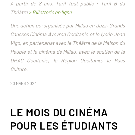
A partir de 8 ans. Tarif tout public : Tarif B du
Théâtre
> Billetterie en ligne
Une action co-organisée par Millau en Jazz, Grands
Causses Cinéma Aveyron Occitanie et le lycée Jean
Vigo, en partenariat avec le Théâtre de la Maison du
Peuple et le cinéma de Millau, avec le soutien de la
DRAC Occitanie, la Région Occitanie, le Pass
Culture.
20 MARS 2024
LE MOIS DU CINÉMA
POUR LES ÉTUDIANTS