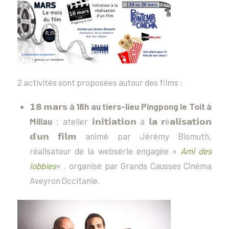
2 activités sont proposées autour des films :
𝟭𝟴 𝗺𝗮𝗿𝘀 à 18h au tiers-lieu Pingpong le Toit à
Millau
: atelier 𝗶𝗻𝗶𝘁𝗶𝗮𝘁𝗶𝗼𝗻 à 𝗹𝗮 𝗿é𝗮𝗹𝗶𝘀𝗮𝘁𝗶𝗼𝗻
𝗱’𝘂𝗻 𝗳𝗶𝗹𝗺 animé par Jérémy Bismuth,
réalisateur de la websérie engagée «
Ami des
lobbies
« , organisé par Grands Causses Cinéma
Aveyron Occitanie.