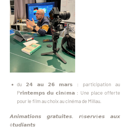
du 𝟮𝟰 𝗮𝘂 𝟮𝟲 𝗺𝗮𝗿𝘀 : participation au
P𝗿𝗶𝗻𝘁𝗲𝗺𝗽𝘀 𝗱𝘂 𝗰𝗶𝗻é𝗺𝗮 : Une place offerte
pour le film au choix au cinéma de Millau.
𝘼𝙣𝙞𝙢𝙖𝙩𝙞𝙤𝙣𝙨 𝙜𝙧𝙖𝙩𝙪𝙞𝙩𝙚𝙨, 𝙧é𝙨𝙚𝙧𝙫é𝙚𝙨 𝙖𝙪𝙭
é𝙩𝙪𝙙𝙞𝙖𝙣𝙩𝙨